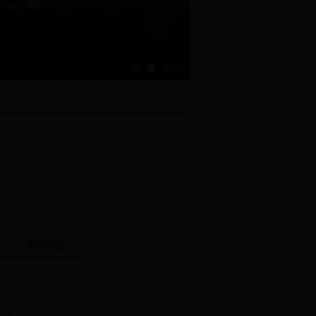
大道绘彩练 通衢向未来—
更多
依法行政
更多
2018-08-03
...
2018-07-27