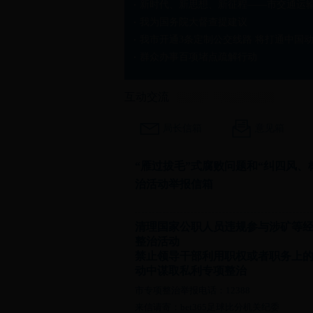
我为国务院大督查提建议
群众办事百项堵点疏解行动
市委第九巡察组巡察市交通运输局党组情...
互动交流
局长信箱
意见箱
“雁过拔毛”式腐败问题和“纠四风、
治活动举报信箱
清理国家公职人员违规参与涉矿等
整治活动
禁止领导干部利用职权或者职务上
动中谋取私利专项整治
市专项整治举报电话：12388
来信请寄：bet365足球比分机关纪委