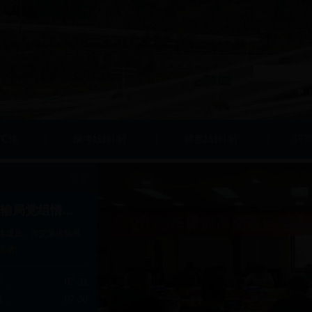
℃伅
鏀垮姟鍏紑
鍏氬姟鍏紑
鍔
更多
局党组情...
体成员，市交通运输局
[详情]
市交通运输局召开2018年三季度安全生产例会（图）
07-31
大道绘彩练 通衢向未来——市交通运输局优化营商环境...
07-30