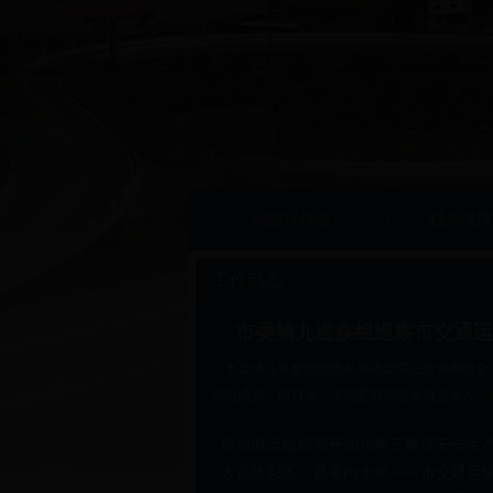
缃戠珯棣栭〉
鏈烘瀯淇
工作动态
市委第九巡察组巡察市交通运输
市委第九巡察组副组长郭裕新同志及巡察组全
党组成员、调研员、市纪委驻局纪检组全体人...