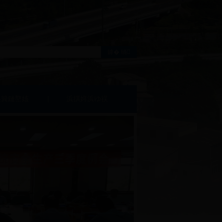
炰簨鏈嶅姟
浜掑姩浜ゆ祦