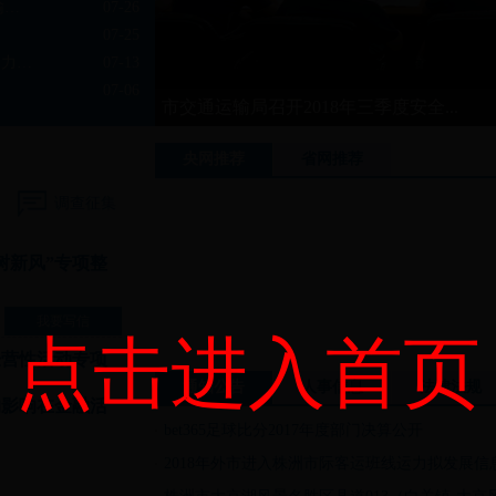
新时代、新思想、新征程——市交通运输局举行党组理论...
07-26
07-25
我市开通3条定制公交线路 将打通中国动力谷交通圈（...
07-13
07-06
市交通运输局召开2018年三季度安全...
央网推荐
省网推荐
调查征集
树新风”专项整
我要写信
点击进入首页
经营性活动专项
通知公告
人事信息
法律法规
的影响在金融活
bet365足球比分2017年度部门决算公开
2018年外市进入株洲市际客运班线运力拟发展信息公