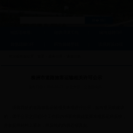
缃戠珯棣栭〉
鏈烘瀯淇℃伅
鏀垮姟鍏紑
鍏氬姟鍏紑
鍔炰簨鏈嶅姟
浜掑姩浜ゆ祦
您当前所在位置：
首页
>
政务公开
>
通知公告
株洲市道路旅客运输相关许可公示
发布日期：
2018-07-23
信息来源：
交通运输局
现将我处的道路旅客运输相关事项进行公示，如有意见或建议
的，请于公示之日起5个工作日内书面向我处监察室或客运科反映，
并在反映材料上署名，所反映的内容必须真实。