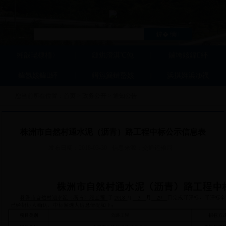
缃戠珯棣栭〉
鏈烘瀯淇℃伅
鏀垮姟鍏紑
鍏氬姟鍏紑
鍔炰簨鏈嶅姟
浜掑姩浜ゆ祦
您当前所在位置：
首页
>
政务公开
>
通知公告
株洲市自然村通水泥（沥青）路工程中标公示信息表
发布日期：
2018-03-30
信息来源：
交通运输局