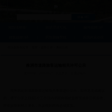
缃戠珯棣栭〉
鏈烘瀯淇℃伅
鏀垮姟鍏紑
鍏氬姟鍏紑
鍔炰簨鏈嶅姟
浜掑姩浜ゆ祦
您当前所在位置：
首页
>
政务公开
>
通知公告
株洲市道路旅客运输相关许可公示
发布日期：
2018-03-27
信息来源：
交通运输局
现将我处的道路旅客运输相关事项进行公示，如有意见或建议
的，请于公示之日起5个工作日内书面向我处监察室或客运科反映，
并在反映材料上署名，所反映的内容必须真实。